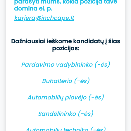
parašyti mums, kokia pozicija tave
domina el. p.
karjera@inchcape.lt
Dažniausiai ieškome kandidatų į šias
pozicijas:
Pardavimo vadybininko (-ės)
Buhalterio (-ės)
Automobilių plovėjo (-ės)
Sandėlininko (-ės)
Automobilių techniko (-ės)