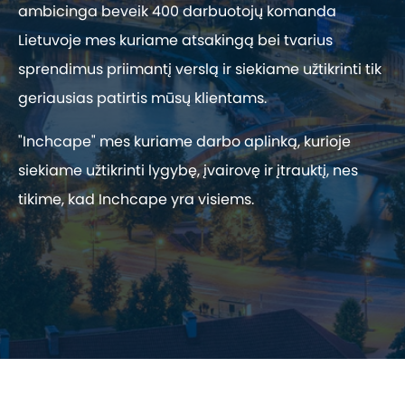
ambicinga beveik 400 darbuotojų komanda
Lietuvoje mes kuriame atsakingą bei tvarius
sprendimus priimantį verslą ir siekiame užtikrinti tik
geriausias patirtis mūsų klientams.
"Inchcape" mes kuriame darbo aplinką, kurioje
siekiame užtikrinti lygybę, įvairovę ir įtrauktį, nes
tikime, kad Inchcape yra visiems.