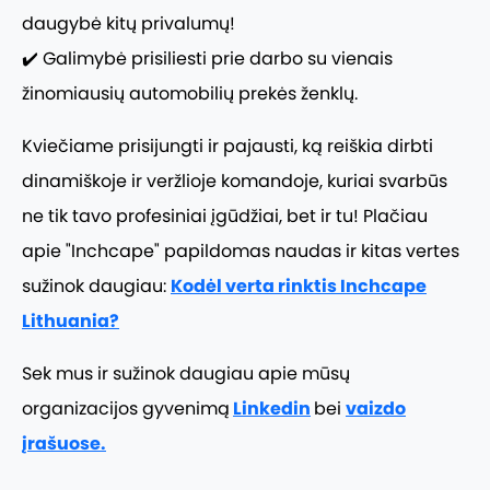
daugybė kitų privalumų!
✔️ Galimybė prisiliesti prie darbo su vienais
žinomiausių automobilių prekės ženklų.
Kviečiame prisijungti ir pajausti, ką reiškia dirbti
dinamiškoje ir veržlioje komandoje, kuriai svarbūs
ne tik tavo profesiniai įgūdžiai, bet ir tu! Plačiau
a
pie "Inchcape" papildo
mas naudas ir kitas vertes
sužinok daugiau:
Kodėl verta rinktis Inchcape
Lithuania?
Sek mus ir sužinok daugiau apie mūsų
organizacijos gyvenimą
Linkedin
bei
vaizdo
įrašuose.