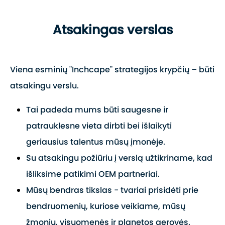
Atsakingas verslas
Viena esminių "Inchcape" strategijos krypčių – būti
atsakingu verslu.
Tai padeda mums būti saugesne ir
patrauklesne vieta dirbti bei išlaikyti
geriausius talentus mūsų įmonėje.
Su atsakingu požiūriu į verslą užtikriname, kad
išliksime patikimi OEM partneriai.
Mūsų bendras tikslas - tvariai prisidėti prie
bendruomenių, kuriose veikiame, mūsų
žmonių, visuomenės ir planetos gerovės.