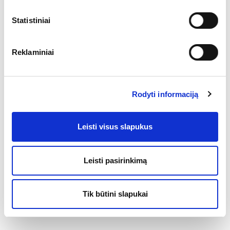
Statistiniai
Reklaminiai
Rodyti informaciją
Leisti visus slapukus
Leisti pasirinkimą
Iš Vilniaus į Dakarą: „Defender“ komanda ir
Tik būtini slapukai
Lietuvos ekipažai taikosi į ralio viršūnę