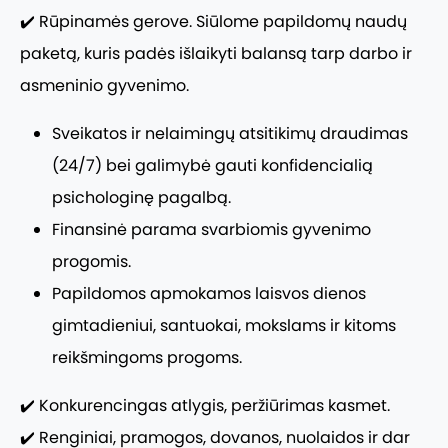
✔️ Rūpinamės gerove. Siūlome papildomų naudų
paketą, kuris padės išlaikyti balansą tarp darbo ir
asmeninio gyvenimo.
Sveikatos ir nelaimingų atsitikimų draudimas
(24/7) bei galimybė gauti konfidencialią
psichologinę pagalbą.
Finansinė parama svarbiomis gyvenimo
progomis.
Papildomos apmokamos laisvos dienos
gimtadieniui, santuokai, mokslams ir kitoms
reikšmingoms progoms.
✔️ Konkurencingas atlygis, peržiūrimas kasmet.
✔️ Renginiai, pramogos, dovanos, nuolaidos ir dar