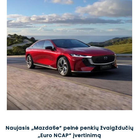
Naujasis „Mazda6e“ pelnė penkių žvaigždučių
„Euro NCAP“ įvertinimą