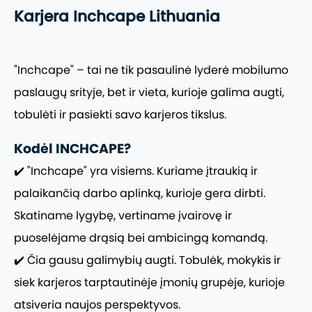
Karjera Inchcape Lithuania
"Inchcape" – tai ne tik pasaulinė lyderė mobilumo
paslaugų srityje, bet ir vieta, kurioje galima augti,
tobulėti ir pasiekti savo karjeros tikslus.
Kodėl INCHCAPE?
✔️ "Inchcape" yra visiems. Kuriame įtraukią ir
palaikančią darbo aplinką, kurioje gera dirbti.
Skatiname lygybę, vertiname įvairovę ir
puoselėjame drąsią bei ambicingą komandą.
✔️ Čia gausu galimybių augti. Tobulėk, mokykis ir
siek karjeros tarptautinėje įmonių grupėje, kurioje
atsiveria naujos perspektyvos.