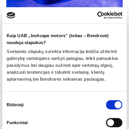
Lietuvoje debiutuoja pirmasis BMW naujos
Kaip UAB „Inchcape motors“ (toliau – Bendrovė)
eros modelis – „BMW iX3“
naudoja slapukus?
Svetainės slapukų surinkta informacija leidžia užtikrinti
galimybę vartotojams naršyti patogiau, teikti patrauklius
pasiūlymus bei daugiau sužinoti apie vartotojų elgesį,
Sužinok daugiau
analizuoti tendencijas ir tobulinti svetainę, klientų
aptarnavimą bei Bendrovės teikiamas paslaugas.
Sutikimo
Būtinieji
pasirinkimas
Funkciniai