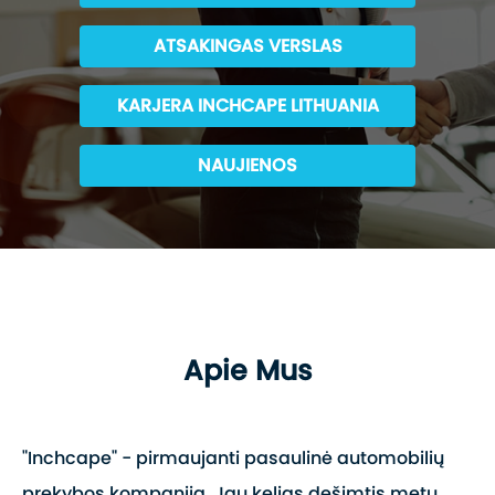
ATSAKINGAS VERSLAS
KARJERA INCHCAPE LITHUANIA
NAUJIENOS
Apie Mus
"Inchcape" - pirmaujanti pasaulinė automobilių
prekybos kompanija. Jau kelias dešimtis metų