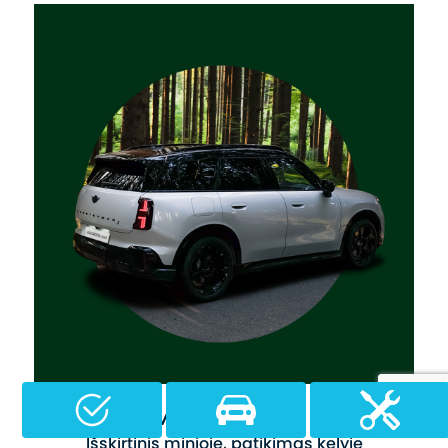
MINI Countryman
Išskirtinis minioje, patikimas kelyje