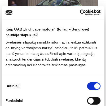
Kaip UAB „Inchcape motors“ (toliau – Bendrovė)
naudoja slapukus?
Svetainės slapukų surinkta informacija leidžia užtikrinti
galimybę vartotojams naršyti patogiau, teikti patrauklius
pasiūlymus bei daugiau sužinoti apie vartotojų elgesį,
analizuoti tendencijas ir tobulinti svetainę, klientų
NAUJOJI FORD KUGA
aptarnavimą bei Bendrovės teikiamas paslaugas.
GERIAUSIA IKI ŠIOL SUKURTA KUGA
Sužinok daugiau
Sutikimo
Būtinieji
pasirinkimas
Funkciniai