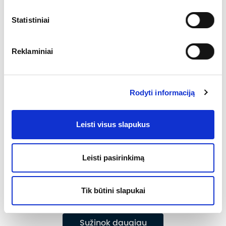
Statistiniai
Reklaminiai
Rodyti informaciją
Leisti visus slapukus
Leisti pasirinkimą
NAUJOJI ELEKTRINĖ FORD PUMA GEN-E
Tik būtini slapukai
Iki 523 km mieste ir iki 376 km užmiestyje
Sužinok daugiau