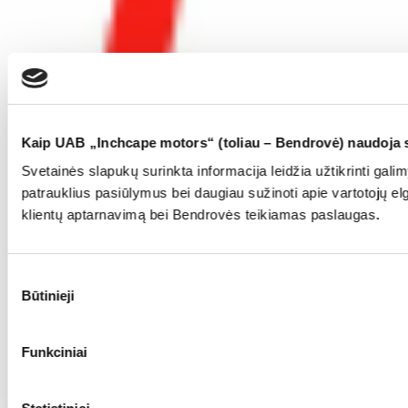
Kaip UAB „Inchcape motors“ (toliau – Bendrovė) naudoja
Svetainės slapukų surinkta informacija leidžia užtikrinti galim
patrauklius pasiūlymus bei daugiau sužinoti apie vartotojų elge
klientų aptarnavimą bei Bendrovės teikiamas paslaugas.
Sutikimo
Būtinieji
pasirinkimas
Funkciniai
Inchcape Insurance Broker