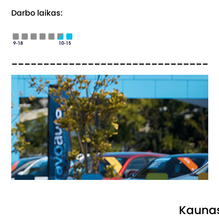
Darbo laikas:
_______________________________
Kauna