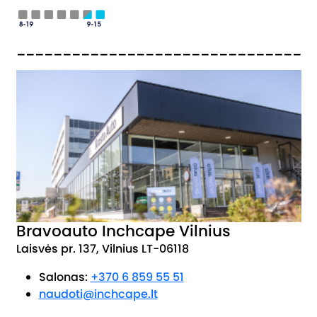
_______________________________
Bravoauto Inchcape Vilnius
Laisvės pr. 137, Vilnius LT-06118
Salonas:
+370 6 859 55 51
naudoti@inchcape.lt