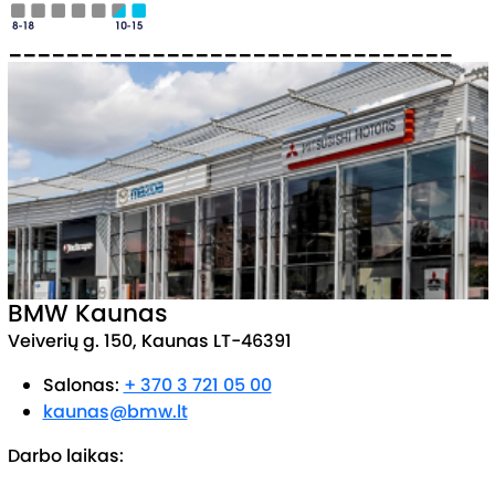
_______________________________
BMW Kaunas
Veiverių g. 150, Kaunas LT-46391
Salonas:
+ 370 3 721 05 00
kaunas@bmw.lt
Darbo laikas: