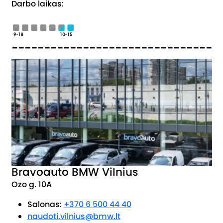
Darbo laikas:
_______________________________
Bravoauto BMW Vilnius
Ozo g. 10A
Salonas:
+370 6 500 44 40
naudoti.vilnius@bmw.lt