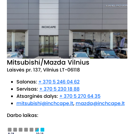
Mitsubishi/Mazda Vilnius
Laisvės pr. 137, Vilnius LT-06118
Salonas:
+ 370 5 246 04 62
Servisas:
+ 370 5 230 18 88
Atsarginės dalys:
+ 370 5 270 64 35
mitsubishi@inchcape.lt
,
mazda@inchcape.lt
Darbo laikas: