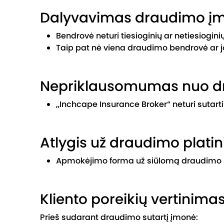
Dalyvavimas draudimo į
Bendrovė neturi tiesioginių ar netiesiogin
Taip pat nė viena draudimo bendrovė ar j
Nepriklausomumas nuo d
„Inchcape Insurance Broker“ neturi sutart
Atlygis už draudimo plati
Apmokėjimo forma už siūlomą draudimo suta
Kliento poreikių vertinima
Prieš sudarant draudimo sutartį įmonė: