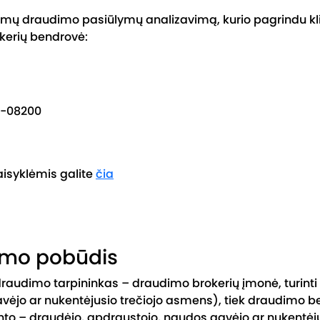
amų draudimo pasiūlymų analizavimą, kurio pagrindu kli
okerių bendrovė:
LT-08200
aisyklėmis galite
čia
imo pobūdis
raudimo tarpininkas – draudimo brokerių įmonė, turinti 
avėjo ar nukentėjusio trečiojo asmens), tiek draudimo 
nto – draudėjo, apdraustojo, naudos gavėjo ar nukentėju