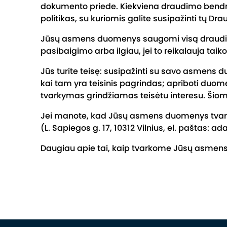
dokumento priede. Kiekviena draudimo bendro
politikas, su kuriomis galite susipažinti tų D
Jūsų asmens duomenys saugomi visą draudimo s
pasibaigimo arba ilgiau, jei to reikalauja taiko
Jūs turite teisę: susipažinti su savo asmens d
kai tam yra teisinis pagrindas; apriboti duo
tvarkymas grindžiamas teisėtu interesu. Šiomi
Jei manote, kad Jūsų asmens duomenys tvarko
(L. Sapiegos g. 17, 10312 Vilnius, el. paštas: a
Daugiau apie tai, kaip tvarkome Jūsų asmens 