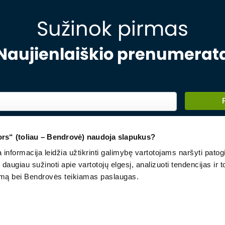
Sužinok pirmas
Naujienlaiškio prenumerat
mano asmens duomenys būtų tvarkomi
kodaros tikslais kaip tai aprašyta
s“ (toliau – Bendrovė) naudoja slapukus?
ikoje
informacija leidžia užtikrinti galimybę vartotojams naršyti patogia
daugiau sužinoti apie vartotojų elgesį, analizuoti tendencijas ir to
vimą bei Bendrovės teikiamas paslaugas.
lygos ir nuostatos
Kandidatų privatumo pranešimas
Duomenų aktas