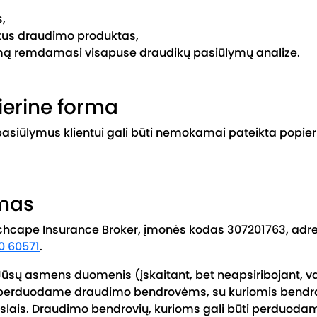
s,
etus draudimo produktas,
ymą remdamasi visapuse draudikų pasiūlymų analize.
ierine forma
pasiūlymus klientui gali būti nemokamai pateikta popier
mas
cape Insurance Broker, įmonės kodas 307201763, adresas
0 60571
.
ūsų asmens duomenis (įskaitant, bet neapsiribojant, v
 perduodame draudimo bendrovėms, su kuriomis bendr
slais. Draudimo bendrovių, kurioms gali būti perduod