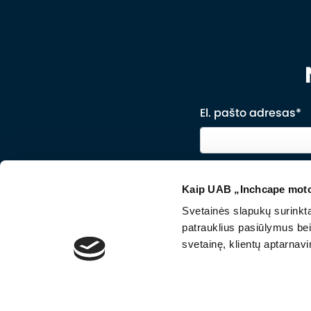
El. pašto adresas*
Sutinku, kad 
tiesioginės rin
Kaip UAB „Inchcape motor
Privatumo polit
Svetainės slapukų surinkta 
patrauklius pasiūlymus bei 
svetainę, klientų aptarna
Privatumo politika
Slapukų politika ir nustatymai
Pirkimo užsakymų są