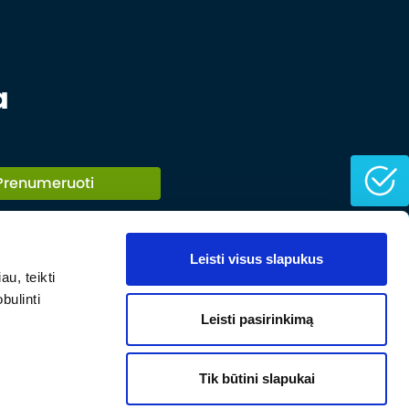
a
Prenumeruoti
Leisti visus slapukus
u, teikti
bulinti
Leisti pasirinkimą
Tik būtini slapukai