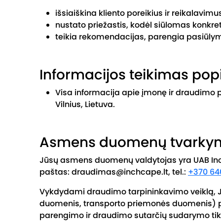
išsiaiškina kliento poreikius ir reikalavimu
nustato priežastis, kodėl siūlomas konkr
teikia rekomendacijas, parengia pasiūl
Informacijos teikimas pop
Visa informacija apie įmonę ir draudimo 
Vilnius, Lietuva.
Asmens duomenų tvarky
Jūsų asmens duomenų valdytojas yra UAB Inch
paštas: draudimas@inchcape.lt, tel.:
+370 64
Vykdydami draudimo tarpininkavimo veiklą, J
duomenis, transporto priemonės duomenis)
parengimo ir draudimo sutarčių sudarymo tik