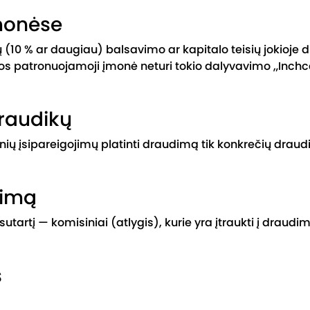
monėse
ių (10 % ar daugiau) balsavimo ar kapitalo teisių jokioj
os patronuojamoji įmonė neturi tokio dalyvavimo „Inch
raudikų
inių įsipareigojimų platinti draudimą tik konkrečių dra
nimą
rtį — komisiniai (atlygis), kurie yra įtraukti į draudi
s