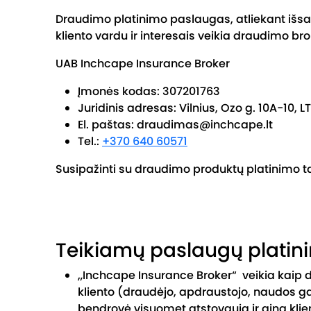
Draudimo platinimo paslaugas, atliekant išs
kliento vardu ir interesais veikia draudimo br
UAB Inchcape Insurance Broker
Įmonės kodas: 307201763
Juridinis adresas: Vilnius, Ozo g. 10A-10, 
El. paštas: draudimas@inchcape.lt
Tel.:
+370 640 60571
Susipažinti su draudimo produktų platinimo t
Teikiamų paslaugų platin
„Inchcape Insurance Broker“ veikia kaip d
kliento (draudėjo, apdraustojo, naudos g
bendrovė visuomet atstovauja ir gina klie