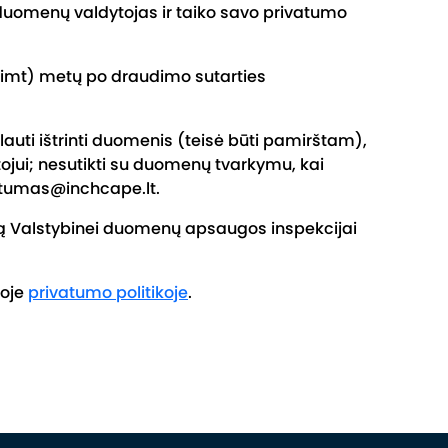
uomenų valdytojas ir taiko savo privatumo
šimt) metų po draudimo sutarties
lauti ištrinti duomenis (teisė būti pamirštam),
jui; nesutikti su duomenų tvarkymu, kai
vatumas@inchcape.lt.
dą Valstybinei duomenų apsaugos inspekcijai
ioje
privatumo politikoje
.