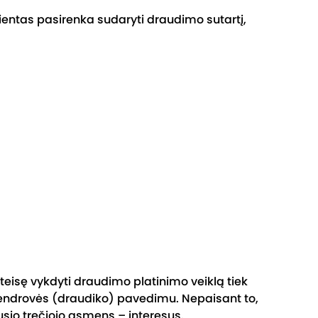
entas pasirenka sudaryti draudimo sutartį,
teisę vykdyti draudimo platinimo veiklą tiek
bendrovės (draudiko) pavedimu. Nepaisant to,
sio trečiojo asmens – interesus.