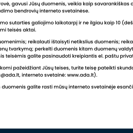
vė, gavusi Jūsų duomenis, veikia kaip savarankiškas d
raudimo bendrovių interneto svetainėse.
utarties galiojimo laikotarpį ir ne ilgiau kaip 10 (de
mi teisės aktai.
uomenimis; reikalauti ištaisyti netikslius duomenis; reika
menų tvarkymą; perkelti duomenis kitam duomenų valdyto
s teisėmis galite pasinaudoti kreipiantis el. paštu pri
mi pažeidžiant Jūsų teises, turite teisę pateikti skun
da@ada.lt, interneto svetainė: www.ada.lt).
duomenis galite rasti mūsų interneto svetainėje esanč