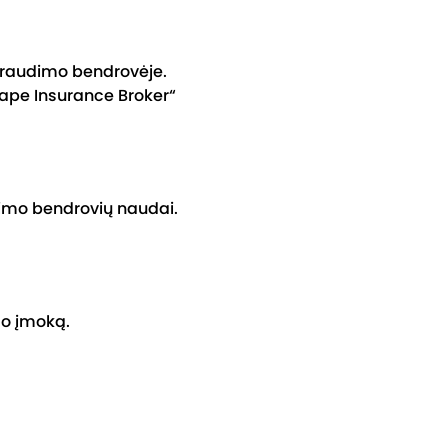
e draudimo bendrovėje.
cape Insurance Broker“
udimo bendrovių naudai.
mo įmoką.