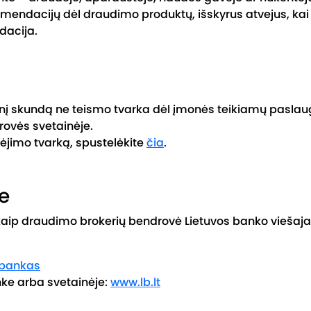
omendacijų dėl draudimo produktų, išskyrus atvejus, k
dacija.
tinį skundą ne teismo tvarka dėl įmonės teikiamų paslau
ovės svetainėje.
ėjimo tvarką, spustelėkite
čia
.
e
 kaip draudimo brokerių bendrovė Lietuvos banko vieša
 bankas
nke arba svetainėje:
www.lb.lt